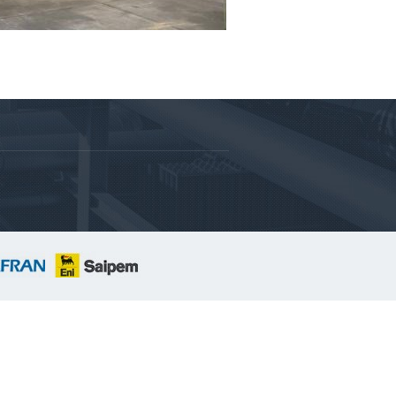
yeur basculeur à chaînes d'une
eur de 22 mètres.