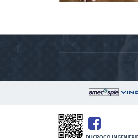
Lignes de conditionnement pour farin
aliments pour le bétail. Cadences de 
1500 sacs par heure.
DUCROCQ INGENIERIE 