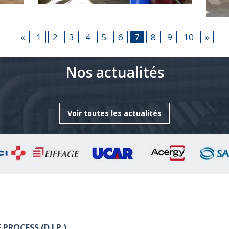
es et
Poinçonneuse escamotable à double
600 à
matrice de diamètre 25 mm.
Convo
«
1
2
3
4
5
6
7
8
9
10
»
longu
Nos actualités
Voir toutes les actualités
PROCESS (D.I.P.)